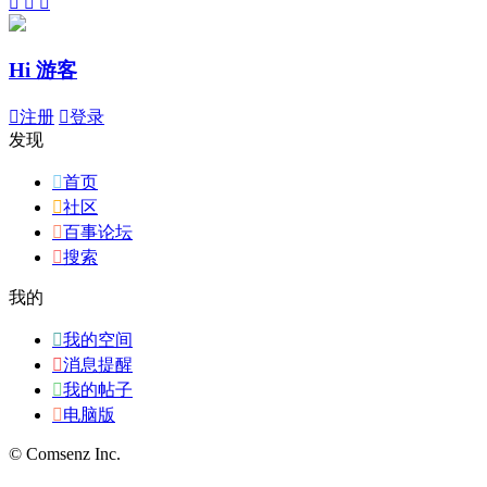



Hi 游客

注册

登录
发现

首页

社区

百事论坛

搜索
我的

我的空间

消息提醒

我的帖子

电脑版
© Comsenz Inc.