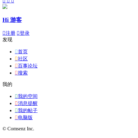



Hi 游客

注册

登录
发现

首页

社区

百事论坛

搜索
我的

我的空间

消息提醒

我的帖子

电脑版
© Comsenz Inc.