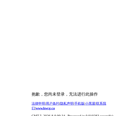
抱歉，您尚未登录，无法进行此操作
法律申明
|
用户条约
|
隐私声明
|
手机版
|
小黑屋
|
联系我
们
|
www.kwcg.ca
GMT-5, 2026-8-9 09:34
, Processed in 0.010283 second(s),