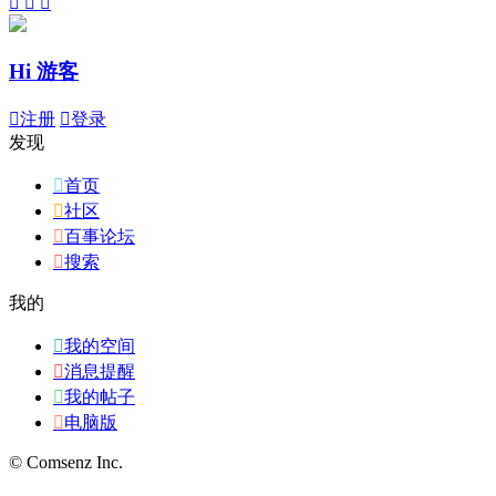



Hi 游客

注册

登录
发现

首页

社区

百事论坛

搜索
我的

我的空间

消息提醒

我的帖子

电脑版
© Comsenz Inc.