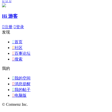



Hi 游客

注册

登录
发现

首页

社区

百事论坛

搜索
我的

我的空间

消息提醒

我的帖子

电脑版
© Comsenz Inc.