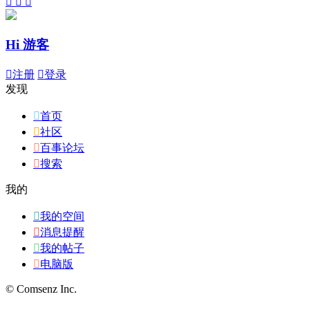



Hi 游客

注册

登录
发现

首页

社区

百事论坛

搜索
我的

我的空间

消息提醒

我的帖子

电脑版
© Comsenz Inc.