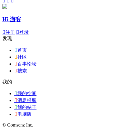



Hi 游客

注册

登录
发现

首页

社区

百事论坛

搜索
我的

我的空间

消息提醒

我的帖子

电脑版
© Comsenz Inc.