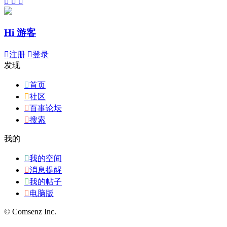



Hi 游客

注册

登录
发现

首页

社区

百事论坛

搜索
我的

我的空间

消息提醒

我的帖子

电脑版
© Comsenz Inc.