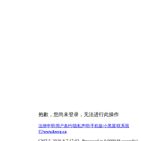
抱歉，您尚未登录，无法进行此操作
法律申明
|
用户条约
|
隐私声明
|
手机版
|
小黑屋
|
联系我
们
|
www.kwcg.ca
GMT-5, 2026-8-7 17:03
, Processed in 0.009048 second(s),