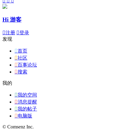



Hi 游客

注册

登录
发现

首页

社区

百事论坛

搜索
我的

我的空间

消息提醒

我的帖子

电脑版
© Comsenz Inc.