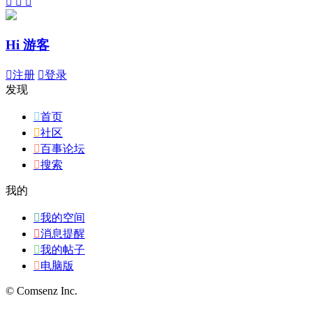



Hi 游客

注册

登录
发现

首页

社区

百事论坛

搜索
我的

我的空间

消息提醒

我的帖子

电脑版
© Comsenz Inc.