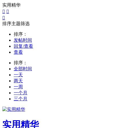
实用精华



排序主题筛选
排序：
发帖时间
回复/查看
查看
排序：
全部时间
一天
两天
一周
一个月
三个月
实用精华