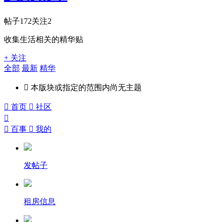
帖子
172
关注
2
收集生活相关的精华贴
+ 关注
全部
最新
精华

本版块或指定的范围内尚无主题

首页

社区


百事

我的
发帖子
租房信息