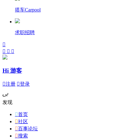
搭车Carpool
求职招聘




Hi 游客

注册

登录
ﰉ
发现

首页

社区

百事论坛

搜索