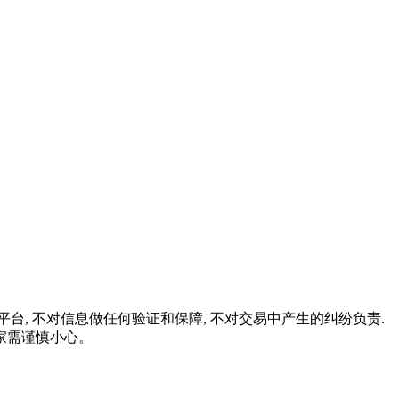
。
台, 不对信息做任何验证和保障, 不对交易中产生的纠纷负责.
家需谨慎小心。