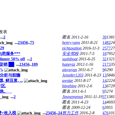
发表
...
2
匿名
2011-2-16
39
1381
...
2
3
4
5
6
..
75
henry.yang
2011-8-21
1482
24
29
zichtaxation
2016-11-3
2577
27
您服务***
安全驾校
2011-7-5
18
7952
nner 50% off
...
2
sushiboat
2011-6-25
32
1321
促销 ██
...
2
3
4
5
6
..
109
happyzz
2012-1-16
2173
35
,
qiuyuyan
2011-6-7
9
6290
场分析与前瞻
Jennifer1203
2011-8-23
13
5846
 鲜豆浆, ...
uwstar
2011-8-17
14
2224
W区.
bingbing
2011-2-6
13
6729
，急。
匿名
2011-6-1
9
5274
...
2
Jingsengroot
2011-11-19
37
1381
匿名
2011-4-23
14
4693
匿名
2009-12-24
6
3955
学费+收入税
...
2
3
4
5
6
..
24
努力工作
2016-2-8
476
101