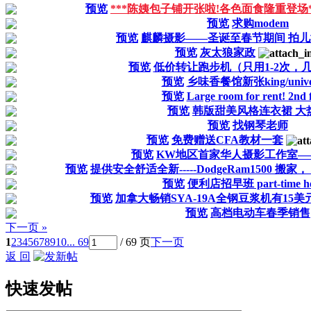
预览
***陈姨包子铺开张啦!各色面食隆重登场*
预览
求购modem
预览
麒麟摄影——圣诞至春节期间 拍儿
预览
灰太狼家政
预览
低价转让跑步机（只用1-2次，
预览
乡味香餐馆新张king/univer
预览
Large room for rent! 2nd f
预览
韩版甜美风格连衣裙 大
预览
找钢琴老师
预览
免费赠送CFA教材一套
预览
KW地区首家华人摄影工作室—
预览
提供安全舒适全新-----DodgeRam1500 
预览
便利店招早班 part-time he
预览
加拿大畅销SYA-19A全钢豆浆机有15美元
预览
高档电动车春季销售
下一页 »
1
2
3
4
5
6
7
8
9
10
... 69
/ 69 页
下一页
返 回
快速发帖