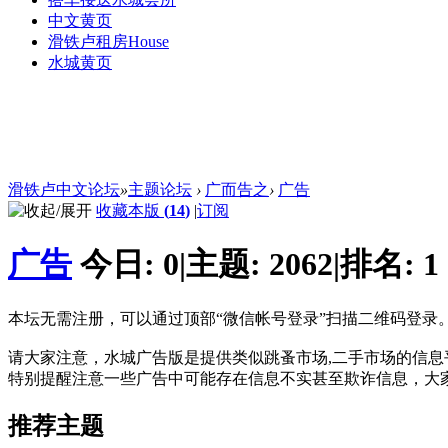
中文黄页
滑铁卢租房
House
水城黄页
滑铁卢中文论坛
»
主题论坛
›
广而告之
›
广告
收藏本版
(
14
)
|
订阅
广告
今日:
0
|
主题:
2062
|
排名:
1
本坛无需注册，可以通过顶部“微信帐号登录”扫描二维码登录
请大家注意，水城广告版是提供类似跳蚤市场,二手市场的信息平
特别提醒注意一些广告中可能存在信息不实甚至欺诈信息，大
推荐主题