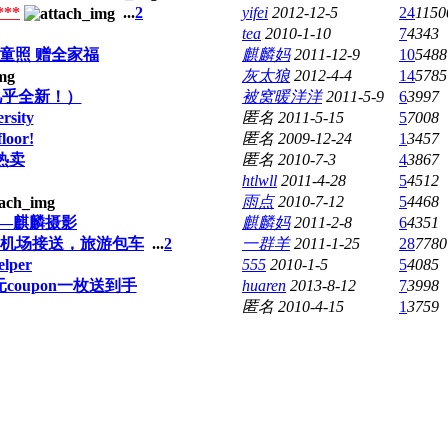
**
...
2
yifei
2012-12-5
24
1150
tea
2010-1-10
7
4343
童照 赠全家福
麒麟妈
2011-12-9
10
5488
灰太狼
2012-4-4
14
5785
几乎全新！）
被窝暖洋洋
2011-5-9
6
3997
sity
匿名
2011-5-15
5
7008
loor!
匿名
2009-12-24
1
3457
热卖
匿名
2010-7-3
4
3867
htlwll
2011-4-28
5
4512
雨点
2010-7-12
5
4468
—麒麟摄影
麒麟妈
2011-2-8
6
4351
搬家， 机场接送，旅游包车
...
2
一群羊
2011-1-25
28
7780
lper
555
2010-1-5
5
4085
coupon一枚送到手
huaren
2013-8-12
7
3998
匿名
2010-4-15
1
3759