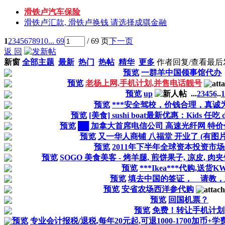
滑铁卢汽车保险
滑铁卢汇款, 滑铁卢换钱 请选择成骐金融
1
2
3
4
5
6
7
8
9
10
... 69
/ 69 页
下一页
返 回
新窗
全部主题
最新
热门
热帖
精华
更多
作者
回复/查看
最后
预览
一群羊中国领事馆代办
预览
老杨上网,手机计划,并售电话靓号
预览
up
...
2
3
4
5
6
..
1
预览
***安全驾校，价钱合理，真诚为
预览
[美食] sushi boat最新优惠：Kids 任吃 di
预览
██ 加拿大首席电信公司 高速光纤网 特价
预览
又一华人商铺 八福堂 开业了 (有图片)
预览
2011年下半年全球资本投资市
预览
SOGO 美食美客 - 烤羊腿, 煎饼果子, 凉皮, 肉夹馍,
预览
***Ikea***代购,送货K
预览
填去中国的签证， 请教
预览
安省农场西洋参代购
预览
回国机票？
预览
免费！转让手机计划
预览
专业会计报税/退税,每年20元起,可退1000-1700加币+