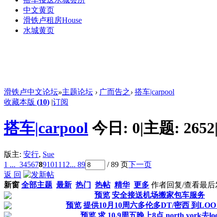
中文黄页
滑铁卢租房
House
水城黄页
滑铁卢中文论坛
»
主题论坛
›
广而告之
›
搭车|carpool
收藏本版
(
10
)
|
订阅
搭车|carpool
今日:
0
|
主题:
2652
版主:
安行
,
Sue
1 ...
3
4
5
6
7
8
9
10
11
12
... 89
/ 89 页
下一页
返 回
新窗
全部主题
最新
热门
热帖
精华
更多
作者
回复/查看
最后
预览
安全接送机场搬家包车服务
预览
提供10月10周六多伦多DT/密西 到LOO
预览
求 10.9周五晚上8点 north york去lo