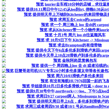
预览
laurier去车程10分钟的店铺，求往返
预览
提供10.11周日中午12:45从loo到trt, 傍晚6:30从trt回
预览
提供明天早上万锦到Kitchener的来回带物
预览
求周五去Costco的carpool
预览
求一个 周三晚上 loo 去dt的 carpoo
预览
求从Kitchener带一个小物件来laurie
预览
十月3号 周六 loo dt往返顺风车
预览
求 10月9日下午 Kitchener -> Mississa
预览
求去Brampton的有偿带物
预览
提供今天下午6点多伦多到滑铁卢来回carpo
预览
提供今天早上10点20滑铁卢到多伦多的carp
预览
金秋阿岗昆赏枫包车
预览
提供一个 周四晚上loo 去 dt 或者沿线的car
预览
巨蟹哥老司机SUV专车24小时多伦多渥太华等各长途包车请预约
预览
周六10/03滑铁卢多伦多来回
预览
有没有海航HU7976回国一起的飞
预览
学姐提供10月2日多伦多滑铁卢往返～door to do
预览
提供9月30号中午,northyork=>>loo。下午5点
预览
求周日9/27 carpool两人, Mississauga to Sca
预览
提供明天周日早上6点，多伦多到滑铁卢的Ca
预览
求周三或者周四9/30 或者10/1 号从Hamilton到Water