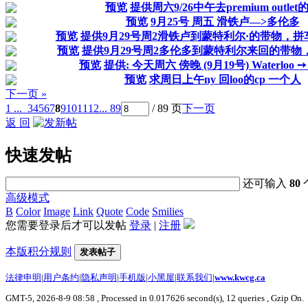
预览
提供周六9/26中午去premium outlet的
预览
9月25号 周五 滑铁卢—>多伦多
预览
提供9月29号周2滑铁卢到蒙特利尔·的带物，
预览
提供9月29号周2多伦多到蒙特利尔来回的带物
预览
提供: 今天周六 傍晚 (9月19号) Waterloo ➙ T
预览
求周日上午ny 回loo的cp 一个人
下一页 »
1 ...
3
4
5
6
7
8
9
10
11
12
... 89
/ 89 页
下一页
返 回
快速发帖
还可输入
80
高级模式
B
Color
Image
Link
Quote
Code
Smilies
您需要登录后才可以发帖
登录
|
注册
本版积分规则
发表帖子
法律申明
|
用户条约
|
隐私声明
|
手机版
|
小黑屋
|
联系我们
|
www.kwcg.ca
GMT-5, 2026-8-9 08:58
, Processed in 0.017626 second(s), 12 queries , Gzip On.