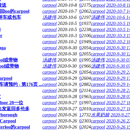
接送
carpool
2020-10-8
0
2175
carpool
2020-10-8 1
loo的carpool
carpool
2020-10-7
0
2062
carpool
2020-10-7 1
及拼车或包车
汤建伟
2020-10-6
0
2197
汤建伟
2020-10-6 1
carpool
2020-10-5
0
1937
carpool
2020-10-5 1
l
carpool
2020-10-5
0
2238
carpool
2020-10-5 1
r
carpool
2020-10-3
0
2106
carpool
2020-10-3 1
carpool
2020-10-2
0
1949
carpool
2020-10-2 1
uga
carpool
2020-9-30
0
2054
carpool
2020-9-30 1
carpool
2020-9-30
0
2055
carpool
2020-9-30 1
ol或带物
汤建伟
2020-9-30
0
1995
汤建伟
2020-9-30 0
ool或带物
汤建伟
2020-9-30
0
1966
汤建伟
2020-9-30 0
carpool
2020-9-29
0
2054
carpool
2020-9-29 2
pool
carpool
2020-9-29
0
2604
carpool
2020-9-29 1
 - 第176页 ...
carpool
2020-9-29
0
2882
carpool
2020-9-29 1
carpool
2020-9-28
0
2114
carpool
2020-9-28 2
友
carpool
2020-9-28
0
1963
carpool
2020-9-28 0
or 20一位
carpool
2020-9-27
0
1997
carpool
2020-9-27 1
loo出发返回多伦多
carpool
2020-9-27
0
2010
carpool
2020-9-27 1
rborough
carpool
2020-9-26
1
2732
水果奶娘
2020-9-27
rpool
carpool
2020-9-26
0
2303
carpool
2020-9-26 2
loo的carpool
carpool
2020-9-26
0
2024
carpool
2020-9-26 1