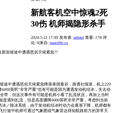
新航客机空中惊魂2死
30伤 机师揭隐形杀手
2024-5-22 17:30
|
发布者:
admin
|
查看:
174
|
评
论: 0
|
来自:
superlife.ca
伦敦飞往新加坡途中遭遇恶劣天候紧急??
敦飞往新加坡途中遭遇恶劣天候紧急降落泰国曼谷，路透社报道，机上229
6000英呎“非常严重”也有可能是因为遭遇发动机结冰，失去动
带，但这次事件有可能是机师小看了乱流状况，再加上当时
遇到乱流，但是高度骤降6000英呎非常严重，考虑到当前
防冰／除冰系统，由于发动机结冰时动力会逐渐下降，机师都有
飞行途中机师可通过气象图或气象雷达得知航路前方的异常天