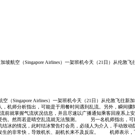
加坡航空（Singapore Airlines）一架班机今天（21日）从
航空（Singapore Airlines）一架班机今天（21日）从伦
人，机师分析指出，可能是于用餐时间遇到乱流。另外，瞬间骤降
就掌握气流状况信息，并且尽速以广播通知乘客回座系上安全
受伤。然而若是晴空乱流就无法预测。 另一名机师指出，可能是
机结冰的情况，此时结冰警告灯会亮，必须人为介入，手动致动
发生的非常快，导致机长、副机长来不及反应。 机师表示，