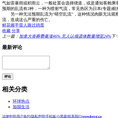
气如雷暴雨或积雨云，一般处置会选择绕道，或是通知客舱乘
预期的乱流有2种，一种为喷射气流，常见热区为日本(专题)
另一种无法预期乱流为“晴空乱流”，这种情况肉眼无法观察
流，造成这么严重的伤亡。
鲜花
握手
雷人
路过
鸡蛋
收藏
分享
上一篇：
加拿大丧葬费暴涨46% 无人认领遗体数量增至24%
下
最新评论
评论
相关分类
环球热点
加国生活
法律申明
|
用户条约
|
隐私声明
|
手机版
|
小黑屋
|
联系我们
|
www.kwcg.ca