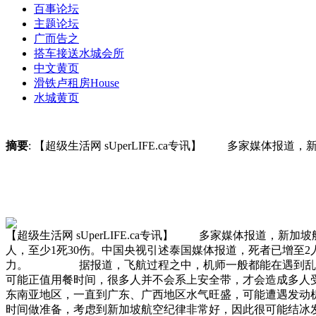
百事论坛
主题论坛
广而告之
搭车接送
水城会所
中文黄页
滑铁卢租房
House
水城黄页
摘要
: 【超级生活网 sUperLIFE.ca专讯】 多家媒体报道，新
【超级生活网 sUperLIFE.ca专讯】 多家媒体报道，新加坡
人，至少1死30伤。中国央视引述泰国媒体报道，死者已增至2
力。 据报道，飞航过程之中，机师一般都能在遇到乱流前
可能正值用餐时间，很多人并不会系上安全带，才会造成多人
东南亚地区，一直到广东、广西地区水气旺盛，可能遭遇发动
时间做准备，考虑到新加坡航空纪律非常好，因此很可能结冰