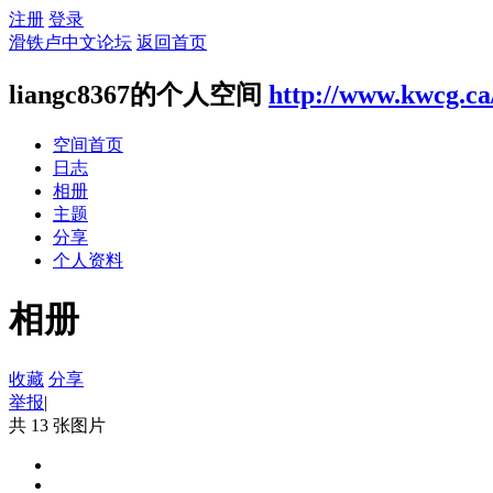
注册
登录
滑铁卢中文论坛
返回首页
liangc8367的个人空间
http://www.kwcg.ca
空间首页
日志
相册
主题
分享
个人资料
相册
收藏
分享
举报
|
共 13 张图片