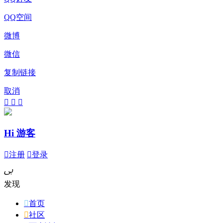
QQ空间
微博
微信
复制链接
取消



Hi 游客

注册

登录
ﰉ
发现

首页

社区