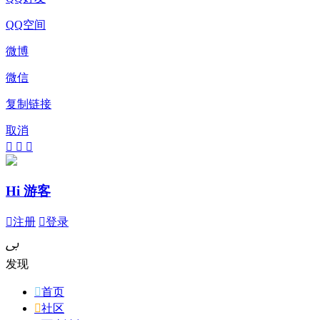
QQ空间
微博
微信
复制链接
取消



Hi 游客

注册

登录
ﰉ
发现

首页

社区