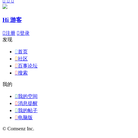



Hi 游客

注册

登录
发现

首页

社区

百事论坛

搜索
我的

我的空间

消息提醒

我的帖子

电脑版
© Comsenz Inc.