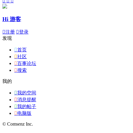



Hi 游客

注册

登录
发现

首页

社区

百事论坛

搜索
我的

我的空间

消息提醒

我的帖子

电脑版
© Comsenz Inc.