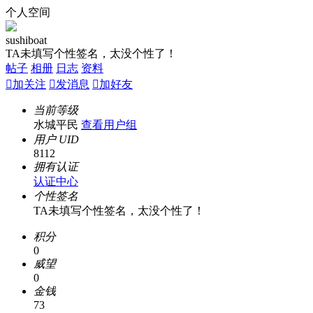
个人空间
sushiboat
TA未填写个性签名，太没个性了！
帖子
相册
日志
资料

加关注

发消息

加好友
当前等级
水城平民
查看用户组
用户 UID
8112
拥有认证
认证中心
个性签名
TA未填写个性签名，太没个性了！
积分
0
威望
0
金钱
73