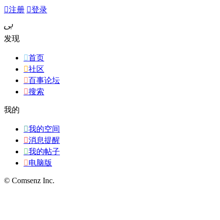

注册

登录
ﰉ
发现

首页

社区

百事论坛

搜索
我的

我的空间

消息提醒

我的帖子

电脑版
© Comsenz Inc.