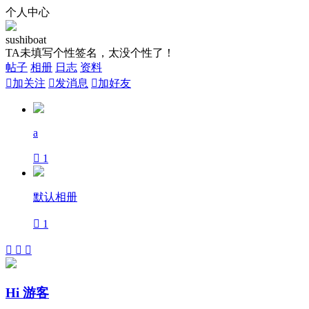
个人中心
sushiboat
TA未填写个性签名，太没个性了！
帖子
相册
日志
资料

加关注

发消息

加好友
a

1
默认相册

1



Hi 游客