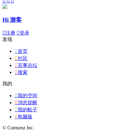



Hi 游客

注册

登录
发现

首页

社区

百事论坛

搜索
我的

我的空间

消息提醒

我的帖子

电脑版
© Comsenz Inc.