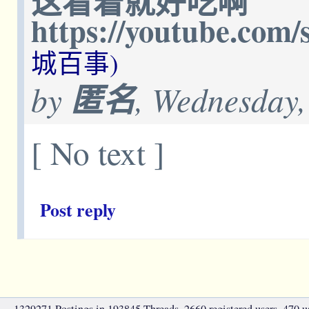
这看着就好吃啊
https://youtube.co
城百事)
by
匿名
, Wednesday,
[ No text ]
Post reply
1329271 Postings in 193845 Threads, 2660 registered users, 470 use