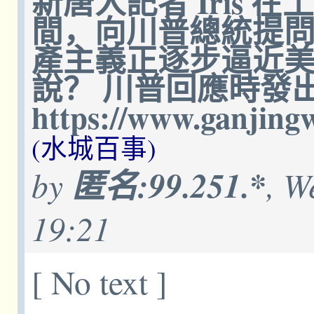
新唐人記者 Iris
間，向川普總統提
產主義正逐步逼近
說？ 川普回應時發
https://www.ganjin
(水城百事)
by
匿名:99.251.*
, W
19:21
[ No text ]