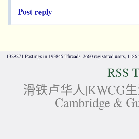
Post reply
1329271 Postings in 193845 Threads, 2660 registered users, 1186 u
RSS T
滑铁卢华人|KWCG生活论坛-
Cambridge 