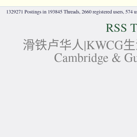
1329271 Postings in 193845 Threads, 2660 registered users, 574 use
RSS T
滑铁卢华人|KWCG生活论坛-
Cambridge 