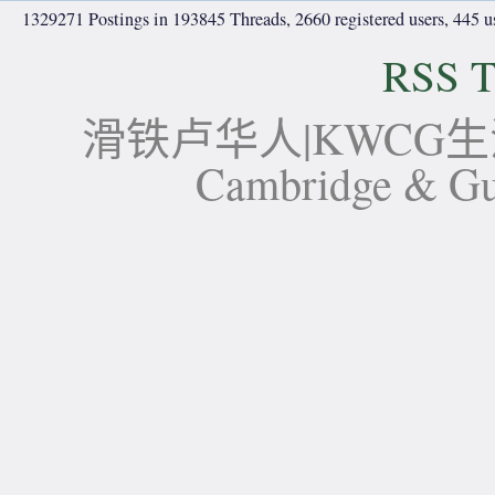
1329271 Postings in 193845 Threads, 2660 registered users, 445 use
RSS T
滑铁卢华人|KWCG生活论坛-
Cambridge 