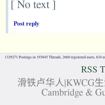
[ No text ]
Post reply
1329271 Postings in 193845 Threads, 2660 registered users, 634 use
RSS T
滑铁卢华人|KWCG生活论坛-
Cambridge 