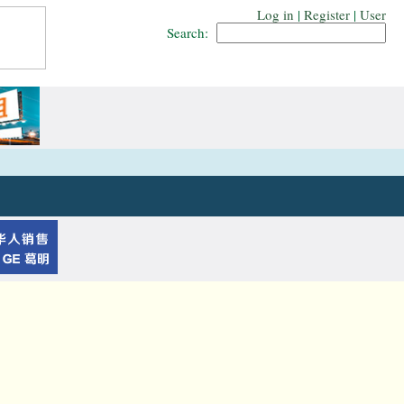
Log in
|
Register
|
User
Search: