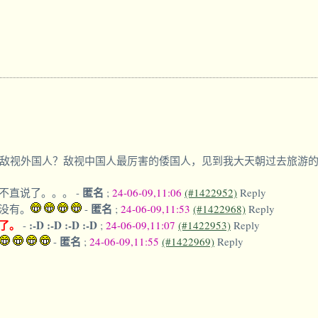
敌视外国人？敌视中国人最厉害的倭国人，见到我大天朝过去旅游
匿名
。不直说了。。。
-
;
24-06-09,11:06
(#1422952)
Reply
匿名
没有。
-
;
24-06-09,11:53
(#1422968)
Reply
了。
:-D :-D :-D :-D
-
;
24-06-09,11:07
(#1422953)
Reply
匿名
-
;
24-06-09,11:55
(#1422969)
Reply