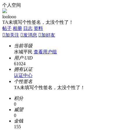
个人空间
loolooo
TA未填写个性签名，太没个性了！
帖子
相册
日志
资料

加关注

发消息

加好友
当前等级
水城平民
查看用户组
用户 UID
61024
拥有认证
认证中心
个性签名
TA未填写个性签名，太没个性了！
积分
0
威望
0
金钱
155