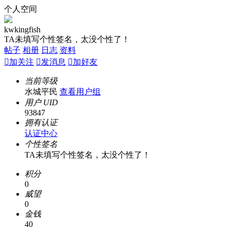
个人空间
kwkingfish
TA未填写个性签名，太没个性了！
帖子
相册
日志
资料

加关注

发消息

加好友
当前等级
水城平民
查看用户组
用户 UID
93847
拥有认证
认证中心
个性签名
TA未填写个性签名，太没个性了！
积分
0
威望
0
金钱
40