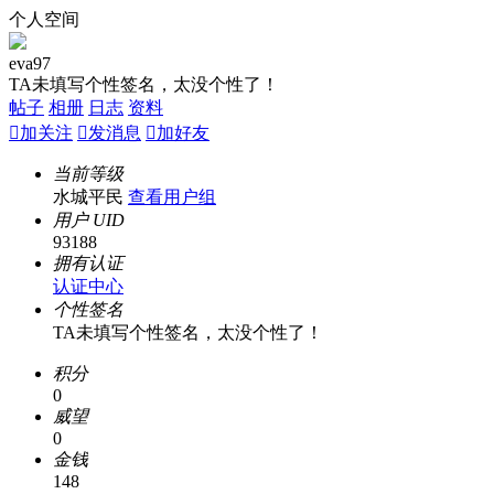
个人空间
eva97
TA未填写个性签名，太没个性了！
帖子
相册
日志
资料

加关注

发消息

加好友
当前等级
水城平民
查看用户组
用户 UID
93188
拥有认证
认证中心
个性签名
TA未填写个性签名，太没个性了！
积分
0
威望
0
金钱
148