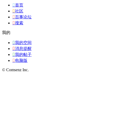

首页

社区

百事论坛

搜索
我的

我的空间

消息提醒

我的帖子

电脑版
© Comsenz Inc.