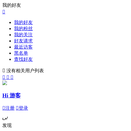
我的好友

我的好友
我的粉丝
我的关注
好友请求
最近访客
黑名单
查找好友

没有相关用户列表



Hi 游客

注册

登录
ﰉ
发现