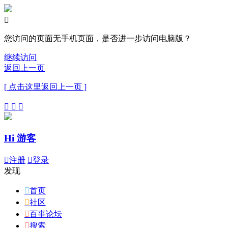

您访问的页面无手机页面，是否进一步访问电脑版？
继续访问
返回上一页
[ 点击这里返回上一页 ]



Hi 游客

注册

登录
发现

首页

社区

百事论坛

搜索