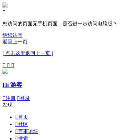

您访问的页面无手机页面，是否进一步访问电脑版？
继续访问
返回上一页
[ 点击这里返回上一页 ]



Hi 游客

注册

登录
发现

首页

社区

百事论坛

搜索