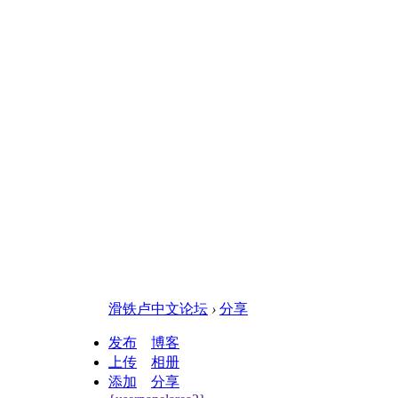
滑铁卢中文论坛
›
分享
发布
博客
上传
相册
添加
分享