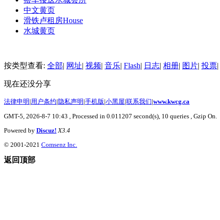
中文黄页
滑铁卢租房
House
水城黄页
按类型查看:
全部
|
网址
|
视频
|
音乐
|
Flash
|
日志
|
相册
|
图片
|
投票
|
现在还没分享
法律申明
|
用户条约
|
隐私声明
|
手机版
|
小黑屋
|
联系我们
|
www.kwcg.ca
GMT-5, 2026-8-7 10:43
, Processed in 0.011207 second(s), 10 queries , Gzip On.
Powered by
Discuz!
X3.4
© 2001-2021
Comsenz Inc.
返回顶部