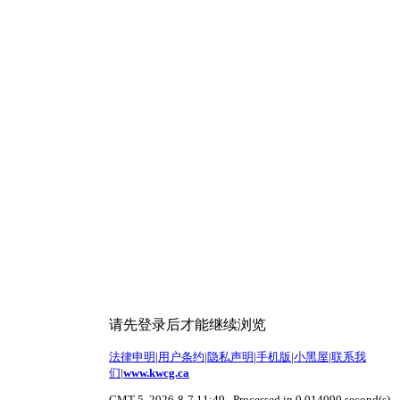
请先登录后才能继续浏览
法律申明
|
用户条约
|
隐私声明
|
手机版
|
小黑屋
|
联系我
们
|
www.kwcg.ca
GMT-5, 2026-8-7 11:49
, Processed in 0.014090 second(s),