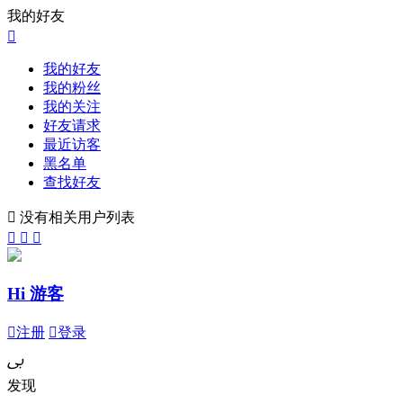
我的好友

我的好友
我的粉丝
我的关注
好友请求
最近访客
黑名单
查找好友

没有相关用户列表



Hi 游客

注册

登录
ﰉ
发现