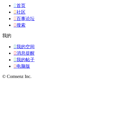

首页

社区

百事论坛

搜索
我的

我的空间

消息提醒

我的帖子

电脑版
© Comsenz Inc.