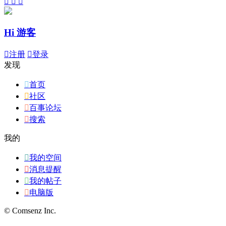



Hi 游客

注册

登录
发现

首页

社区

百事论坛

搜索
我的

我的空间

消息提醒

我的帖子

电脑版
© Comsenz Inc.