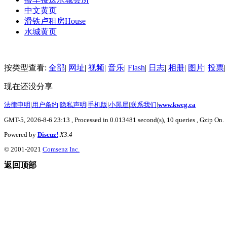
中文黄页
滑铁卢租房
House
水城黄页
按类型查看:
全部
|
网址
|
视频
|
音乐
|
Flash
|
日志
|
相册
|
图片
|
投票
|
现在还没分享
法律申明
|
用户条约
|
隐私声明
|
手机版
|
小黑屋
|
联系我们
|
www.kwcg.ca
GMT-5, 2026-8-6 23:13
, Processed in 0.013481 second(s), 10 queries , Gzip On.
Powered by
Discuz!
X3.4
© 2001-2021
Comsenz Inc.
返回顶部