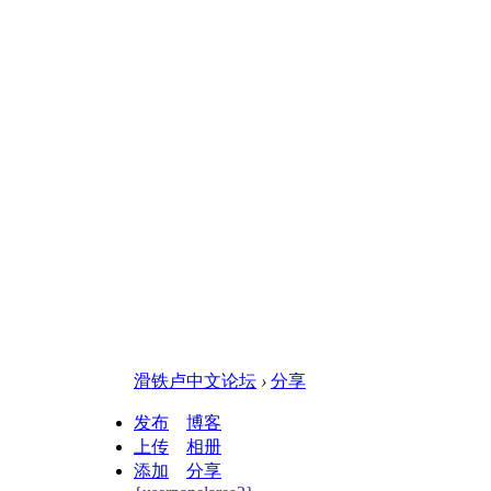
滑铁卢中文论坛
›
分享
发布
博客
上传
相册
添加
分享