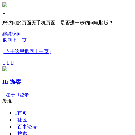

您访问的页面无手机页面，是否进一步访问电脑版？
继续访问
返回上一页
[ 点击这里返回上一页 ]



Hi 游客

注册

登录
发现

首页

社区

百事论坛

搜索