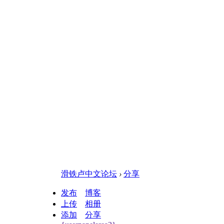
滑铁卢中文论坛
›
分享
发布
博客
上传
相册
添加
分享