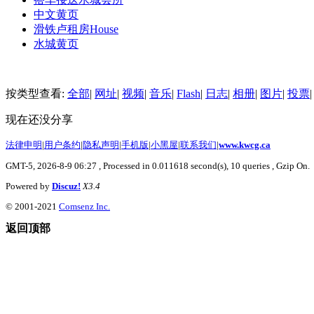
中文黄页
滑铁卢租房
House
水城黄页
按类型查看:
全部
|
网址
|
视频
|
音乐
|
Flash
|
日志
|
相册
|
图片
|
投票
|
现在还没分享
法律申明
|
用户条约
|
隐私声明
|
手机版
|
小黑屋
|
联系我们
|
www.kwcg.ca
GMT-5, 2026-8-9 06:27
, Processed in 0.011618 second(s), 10 queries , Gzip On.
Powered by
Discuz!
X3.4
© 2001-2021
Comsenz Inc.
返回顶部