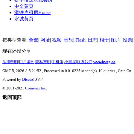
中文黄页
滑铁卢租房
House
水城黄页
按类型查看:
全部
|
网址
|
视频
|
音乐
|
Flash
|
日志
|
相册
|
图片
|
投票
|
现在还没分享
法律申明
|
用户条约
|
隐私声明
|
手机版
|
小黑屋
|
联系我们
|
www.kwcg.ca
GMT-5, 2026-8-5 21:52
, Processed in 0.010225 second(s), 10 queries , Gzip On.
Powered by
Discuz!
X3.4
© 2001-2021
Comsenz Inc.
返回顶部