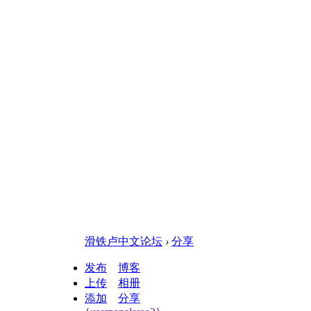
滑铁卢中文论坛
›
分享
发布
博客
上传
相册
添加
分享