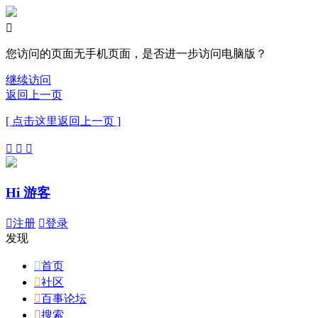

您访问的页面无手机页面，是否进一步访问电脑版？
继续访问
返回上一页
[ 点击这里返回上一页 ]



Hi 游客

注册

登录
发现

首页

社区

百事论坛

搜索