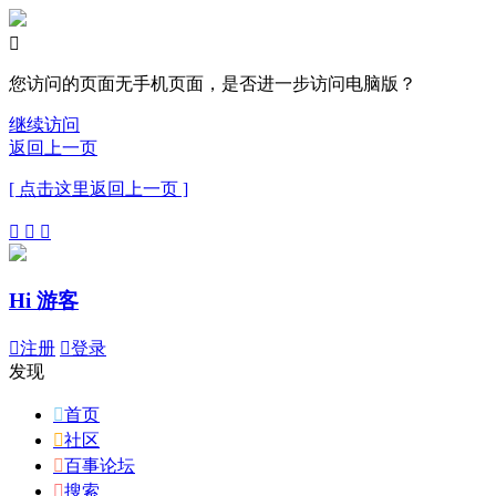

您访问的页面无手机页面，是否进一步访问电脑版？
继续访问
返回上一页
[ 点击这里返回上一页 ]



Hi 游客

注册

登录
发现

首页

社区

百事论坛

搜索