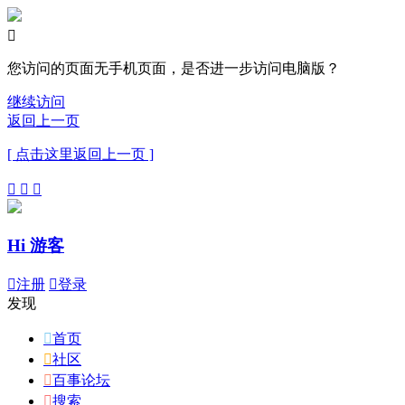

您访问的页面无手机页面，是否进一步访问电脑版？
继续访问
返回上一页
[ 点击这里返回上一页 ]



Hi 游客

注册

登录
发现

首页

社区

百事论坛

搜索