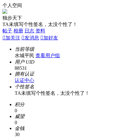
个人空间
独步天下
TA未填写个性签名，太没个性了！
帖子
相册
日志
资料

加关注

发消息

加好友
当前等级
水城平民
查看用户组
用户 UID
88531
拥有认证
认证中心
个性签名
TA未填写个性签名，太没个性了！
积分
0
威望
0
金钱
30