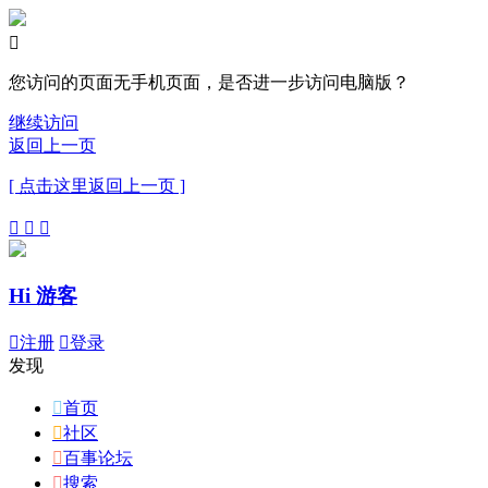

您访问的页面无手机页面，是否进一步访问电脑版？
继续访问
返回上一页
[ 点击这里返回上一页 ]



Hi 游客

注册

登录
发现

首页

社区

百事论坛

搜索