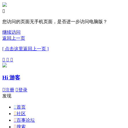

您访问的页面无手机页面，是否进一步访问电脑版？
继续访问
返回上一页
[ 点击这里返回上一页 ]



Hi 游客

注册

登录
发现

首页

社区

百事论坛

搜索