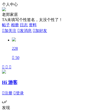
个人中心
老郑家居
TA未填写个性签名，太没个性了！
帖子
相册
日志
资料

加关注

发消息

加好友
228

50



Hi 游客

注册

登录
ﰉ
发现