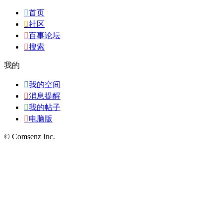

首页

社区

百事论坛

搜索
我的

我的空间

消息提醒

我的帖子

电脑版
© Comsenz Inc.